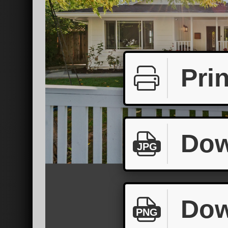
Prin
Dow
JPG
Dow
PNG