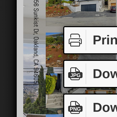
Prin
Dow
JPG
Dow
PNG