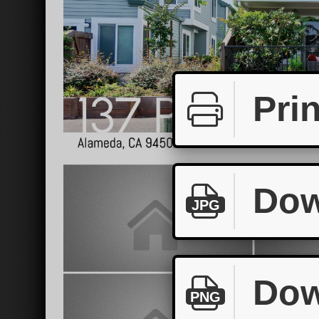
Prin
Dow
JPG
Dow
PNG