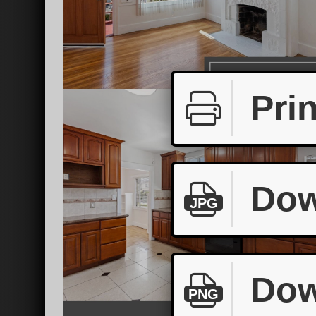
Prin
Dow
JPG
Dow
PNG