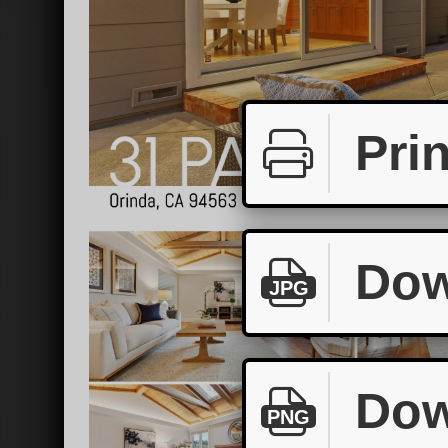
Prin
Dow
JPG
Dow
PNG