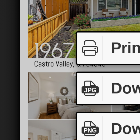
Prin
Dow
JPG
Dow
PNG