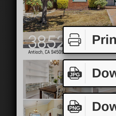
Prin
Dow
JPG
Dow
PNG