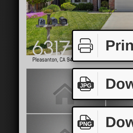
Prin
Dow
JPG
Dow
PNG